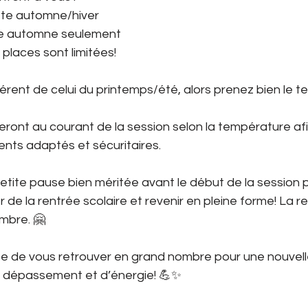
ète automne/hiver
elle automne seulement
n, les places sont limitées!
férent de celui du printemps/été, alors prenez bien le t
ieront au courant de la session selon la température af
ents adaptés et sécuritaires.
tite pause bien méritée avant le début de la session 
r de la rentrée scolaire et revenir en pleine forme! La rep
embre. 🤗
e de vous retrouver en grand nombre pour une nouvell
de dépassement et d’énergie! 💪✨