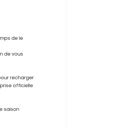
emps de le 
in de vous 
pour recharger 
rise officielle 
e saison 