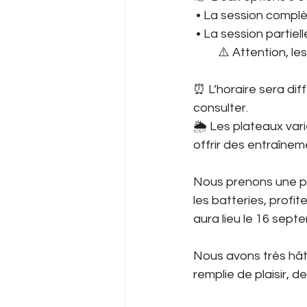
 • La session compl
 • La session parti
         ⚠️ Attentio
⏰ L’horaire sera dif
consulter.
🌦️ Les plateaux var
offrir des entraînem
Nous prenons une pe
les batteries, profite
aura lieu le 16 sept
Nous avons très hât
remplie de plaisir, 