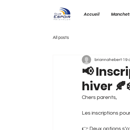
Accueil
Manchet
All posts
briannahebert
19 
📢 Inscr
hiver 🍂❄
Chers parents,
Les inscriptions pou
👉 Deux options s’of