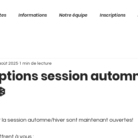
tes
Informations
Notre équipe
Inscriptions
août 2025
1 min de lecture
iptions session autom
️
r la session automne/hiver sont maintenant ouvertes! 
frent à vous :