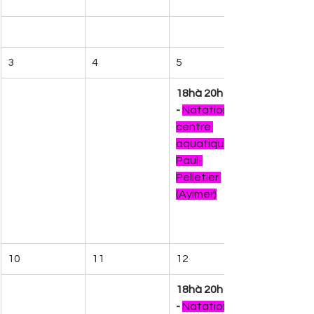
3
4
5
18hà 20h 
-
Natation 
centre 
aquatique 
Paul-
Pelletier 
(Aylmer)
10
11
12
18hà 20h 
-
Natation 