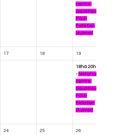
centre 
aquatique 
Paul-
Pelletier 
(Aylmer)
17
18
19
18hà 20h 
-
Natation 
centre 
aquatique 
Paul-
Pelletier 
(Aylmer)
24
25
26