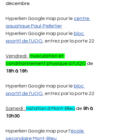
décembre. 
Hyperlien Google map pour le 
centre 
aquatique Paul-Pelletier
Hyperlien Google map pour le 
bloc 
sportif de l'UQO
, entrez par la porte 22
Vendredi :
musculation et 
conditionnement physique à l'UQO
 de 
18h à 19h
Hyperlien Google map pour le 
bloc 
sportif de l'UQO
, entrez par la porte 22
Samedi :
natation à Mont-Bleu
 de 
9h à 
10h30
Hyperlien Google map pour l'
école 
secondaire Mont-Bleu 