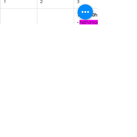
1
2
3
18hà 20h 
-
Natation 
centre 
aquatique 
Paul-
Pelletier 
(Aylmer)
8
9
10
17h30 à 
18h30 –
Natation 
UQO
15
16
17