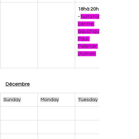
18hà 20h 
-
Natation 
centre 
aquatique 
Paul-
Pelletier 
(Aylmer)
Décembre
Sunday
Monday
Tuesday