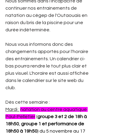
Nous sommes dans l'incapacité de 
continuer nos entrainements de 
natation au cégep de l'Outaouais en 
raison du bris de la piscine pour une 
durée indéterminée. 
Nous vous informons donc des 
changements apportés pour l'horaire 
des entrainements. Un calendrier ci-
bas pourra rendre le tout plus clair et 
plus visuel. L'horaire est aussi affichée 
dans le calendrier sur le site web du 
club. 
Dès cette semaine : 
Mardi :
natation au centre aquatique 
Paul-Pelletier
 (
groupe 3 et 2 de 18h à 
18h50
, 
groupe 1 et
performance de 
18h50 à 19h50
) du 5 novembre au 17 