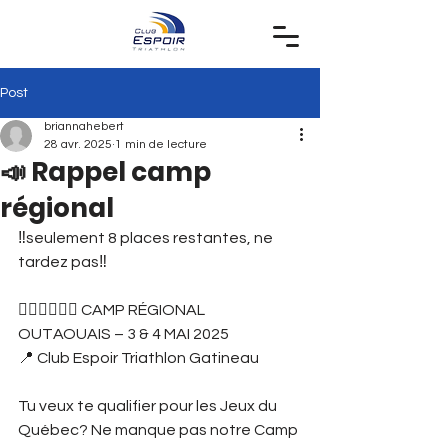
Post
briannahebert
28 avr. 2025
1 min de lecture
📣 Rappel camp
régional
‼️seulement 8 places restantes, ne 
tardez pas‼️
🏊‍♀️🚴‍♂️🏃‍♂️ CAMP RÉGIONAL 
OUTAOUAIS – 3 & 4 MAI 2025
📍 Club Espoir Triathlon Gatineau
Tu veux te qualifier pour les Jeux du 
Québec? Ne manque pas notre Camp 