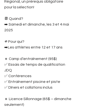
Régional, un prérequis obligatoire 
pour la sélection!
📆 Quand?
➡️ Samedi et dimanche, les 3 et 4 mai 
2025
🫵Pour qui?
➡️Les athlètes entre 12 et 17 ans 
🔹 Camp d’entraînement (95$)
✅ Essais de temps de qualification 
JDQ
✅ Conférences
✅ Entraînement piscine et piste
✅ Dîners et collations inclus
🔹 Licence Sillonnage (65$ – dimanche 
seulement)