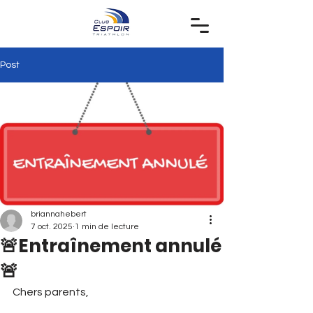
Post
briannahebert
7 oct. 2025
1 min de lecture
🚨Entraînement annulé
🚨
Chers parents, 