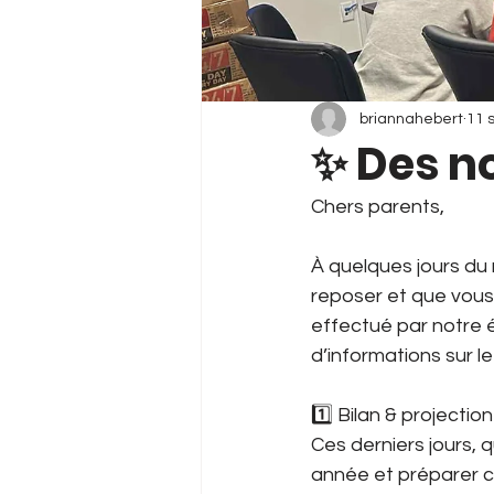
briannahebert
11 
✨ Des no
Chers parents, 
À quelques jours du
reposer et que vous 
effectué par notre é
d’informations sur l
1️⃣ Bilan & projection
Ces derniers jours, q
année et préparer ce