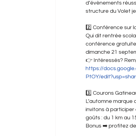
d’évènements réussis
structure du Volet je
2️⃣ Conférence sur l
Qui dit rentrée scol
conférence gratuite 
dimanche 21 septemb
👉 Intéressés? Remp
https://docs.goo
PtOY/edit?usp=shar
3️⃣ Courons Gatinea
L’automne marque au
invitons à participe
goûts : du 1 km au 1
Bonus ➡️ profitez d