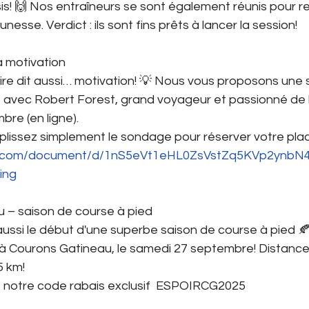
! 🙌 Nos entraîneurs se sont également réunis pour rev
unesse. Verdict : ils sont fins prêts à lancer la session!
a motivation
aire dit aussi… motivation! 💡 Nous vous proposons une
avec Robert Forest, grand voyageur et passionné de la 
re (en ligne).
lissez simplement le sondage pour réserver votre plac
gle.com/document/d/1nS5eVt1eHL0ZsVstZq5KVp2ynb
ing
u – saison de course à pied
ssi le début d'une superbe saison de course à pied 
r à Courons Gatineau, le samedi 27 septembre! Distance
5 km! 
e notre code rabais exclusif  ESPOIRCG2025