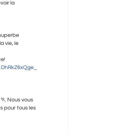
oir la 
 superbe 
vie, le 
e! 
N4DhRkZ6xQge_
🏃 Nous vous 
s pour tous les 